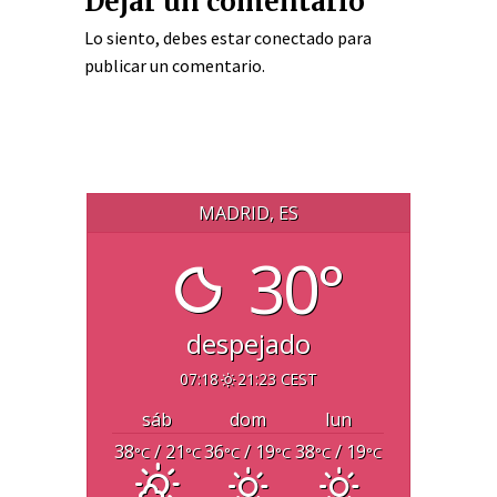
Dejar un comentario
Lo siento, debes estar
conectado
para
publicar un comentario.
MADRID, ES
30°
despejado
07:18
21:23 CEST
sáb
dom
lun
38
/ 21
36
/ 19
38
/ 19
°C
°C
°C
°C
°C
°C