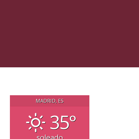
MADRID, ES
35°
soleado