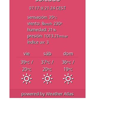
07:17
21:24 CEST
sensación: 35
°c
viento: 8
230
km/h
°
humedad: 21
%
presión: 1013.21
mbar
índice uv: 3
vie
sáb
dom
39
/
37
/
36
/
°C
°C
°C
20
20
19
°C
°C
°C
powered by
Weather Atlas