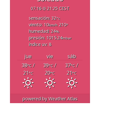
07:16
21:25 CEST
sensación: 32
°c
viento: 10
210
km/h
°
humedad: 24
%
presión: 1015.24
mbar
índice uv: 8
jue
vie
sáb
38
/
39
/
37
/
°C
°C
°C
21
20
21
°C
°C
°C
powered by
Weather Atlas