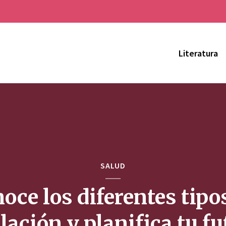
Literatura
SALUD
oce los diferentes tipo
lación y planifica tu f