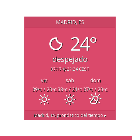
MADRID, ES
24°
despejado
07:17
21:24 CEST
vie
sáb
dom
39
/ 20
38
/ 21
37
/ 20
°C
°C
°C
°C
°C
°C
Madrid, ES
pronóstico del tiempo ▸