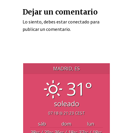
Dejar un comentario
Lo siento, debes estar
conectado
para
publicar un comentario.
MADRID, ES
31°
soleado
07:18
21:23 CEST
sáb
dom
lun
38
/ 20
36
/ 18
37
/ 18
°C
°C
°C
°C
°C
°C