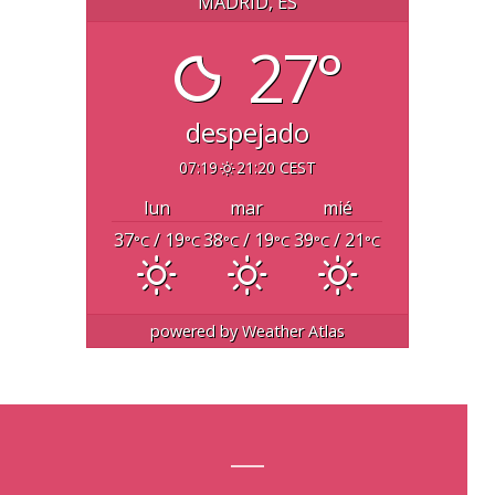
MADRID, ES
27°
despejado
07:19
21:20 CEST
lun
mar
mié
37
/ 19
38
/ 19
39
/ 21
°C
°C
°C
°C
°C
°C
powered by
Weather Atlas