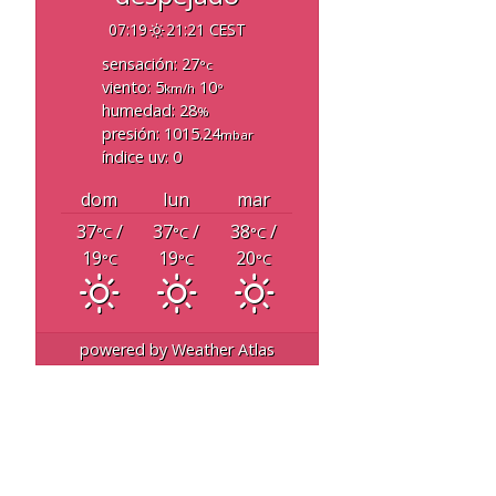
07:19
21:21 CEST
sensación: 27
°c
viento: 5
10
km/h
°
humedad: 28
%
presión: 1015.24
mbar
índice uv: 0
dom
lun
mar
37
/
37
/
38
/
°C
°C
°C
19
19
20
°C
°C
°C
powered by
Weather Atlas