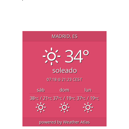
MADRID, ES
34°
soleado
07:18
21:23 CEST
sáb
dom
lun
38
/ 21
37
/ 19
37
/ 19
°C
°C
°C
°C
°C
°C
powered by
Weather Atlas