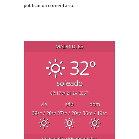
publicar un comentario.
MADRID, ES
32°
soleado
07:17
21:24 CEST
vie
sáb
dom
38
/ 20
37
/ 20
36
/ 19
°C
°C
°C
°C
°C
°C
powered by
Weather Atlas