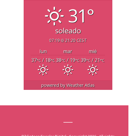
31°
soleado
07:19
21:20 CEST
lun
mar
mié
37
/ 18
38
/ 19
39
/ 21
°C
°C
°C
°C
°C
°C
powered by
Weather Atlas