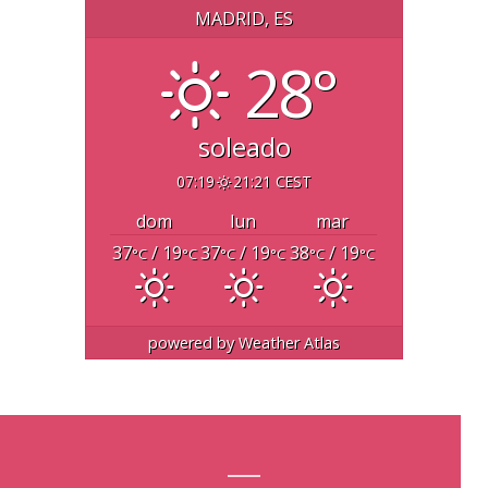
MADRID, ES
28°
soleado
07:19
21:21 CEST
dom
lun
mar
37
/ 19
37
/ 19
38
/ 19
°C
°C
°C
°C
°C
°C
powered by
Weather Atlas