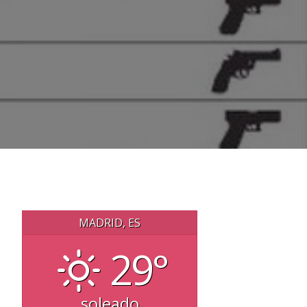
MADRID, ES
29°
soleado