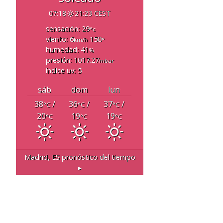
07:18
21:23 CEST
sensación: 29
°c
viento: 6
150
km/h
°
humedad: 41
%
presión: 1017.27
mbar
índice uv: 5
sáb
dom
lun
38
/
36
/
37
/
°C
°C
°C
20
19
19
°C
°C
°C
Madrid, ES
pronóstico del tiempo
▸