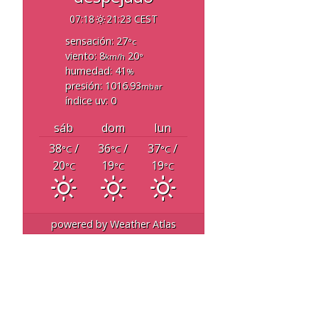
07:18
21:23 CEST
sensación: 27
°c
viento: 8
20
km/h
°
humedad: 41
%
presión: 1016.93
mbar
índice uv: 0
sáb
dom
lun
38
/
36
/
37
/
°C
°C
°C
20
19
19
°C
°C
°C
powered by
Weather Atlas