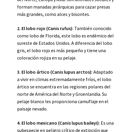
forman manadas jerárquicas para cazar presas
más grandes, como alces y bisontes.
2. El
lobo rojo
(Canis rufus):
También conocido
como lobo de Florida, este lobo es endémico del
sureste de Estados Unidos. A diferencia del lobo
gris, el lobo rojo es más pequeño y tiene una
coloración rojiza en su pelaje.
3. El
lobo ártico
(Canis lupus arctos):
Adaptado
a vivir en climas extremadamente fríos, el lobo
ártico se encuentra en las regiones polares del
norte de América del Norte y Groenlandia. Su
pelaje blanco les proporciona camuflaje en el
paisaje nevado.
4. El
lobo mexicano
(Canis lupus baileyi):
Es una
subespecie en peligro crítico de extinción que