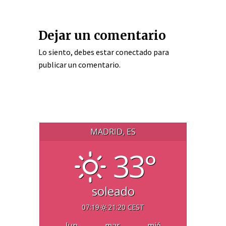
Dejar un comentario
Lo siento, debes estar
conectado
para
publicar un comentario.
MADRID, ES
33°
soleado
07:19
21:20 CEST
lun
mar
mié