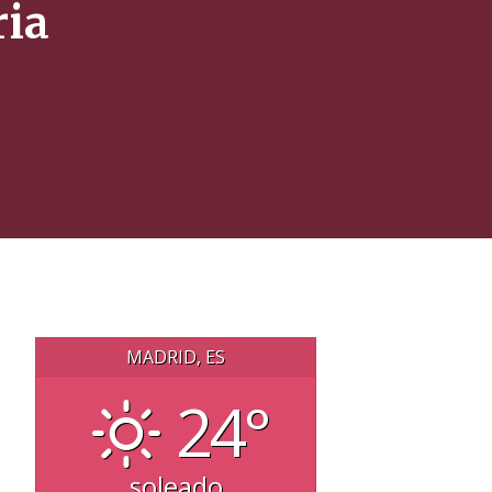
ria
MADRID, ES
24°
soleado