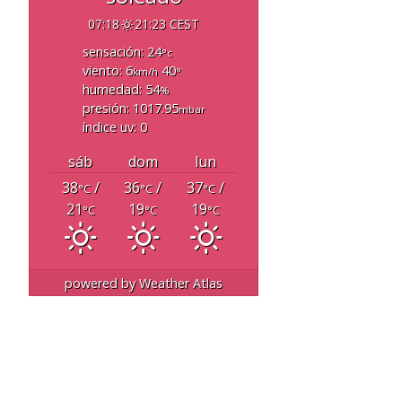
07:18
21:23 CEST
sensación: 24
°c
viento: 6
40
km/h
°
humedad: 54
%
presión: 1017.95
mbar
índice uv: 0
sáb
dom
lun
38
/
36
/
37
/
°C
°C
°C
21
19
19
°C
°C
°C
powered by
Weather Atlas