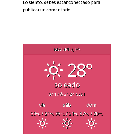
Lo siento, debes estar
conectado
para
publicar un comentario.
MADRID, ES
28°
soleado
07:17
21:24 CEST
vie
sáb
dom
39
/ 21
38
/ 21
37
/ 20
°C
°C
°C
°C
°C
°C