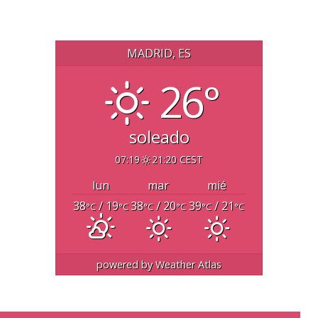
MADRID, ES
26°
soleado
07:19
21:20 CEST
lun
mar
mié
38
/ 19
38
/ 20
39
/ 21
°C
°C
°C
°C
°C
°C
powered by
Weather Atlas