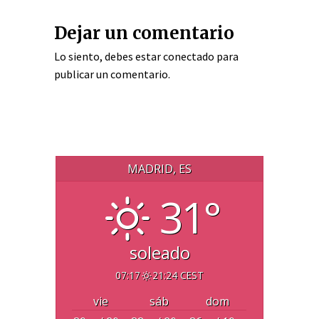
Dejar un comentario
Lo siento, debes estar
conectado
para
publicar un comentario.
MADRID, ES
31°
soleado
07:17
21:24 CEST
vie
sáb
dom