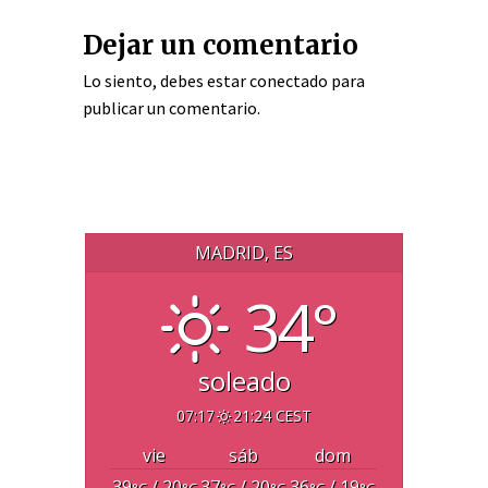
Dejar un comentario
Lo siento, debes estar
conectado
para
publicar un comentario.
MADRID, ES
34°
soleado
07:17
21:24 CEST
vie
sáb
dom
39
/ 20
37
/ 20
36
/ 19
°C
°C
°C
°C
°C
°C