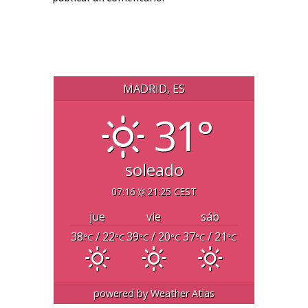
MADRID, ES
31°
soleado
07:16
21:25 CEST
jue
vie
sáb
38
/ 22
39
/ 20
37
/ 21
°C
°C
°C
°C
°C
°C
powered by
Weather Atlas