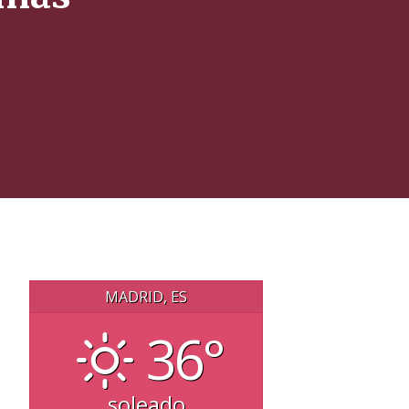
MADRID, ES
36°
soleado