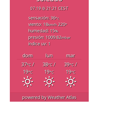
07:19
21:21 CEST
sensación: 36
°c
viento: 18
220
km/h
°
humedad: 15
%
presión: 1009.82
mbar
índice uv: 1
dom
lun
mar
37
/
38
/
39
/
°C
°C
°C
19
19
19
°C
°C
°C
powered by
Weather Atlas