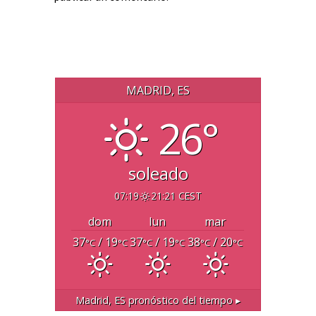
MADRID, ES
26°
soleado
07:19
21:21 CEST
dom
lun
mar
37
/ 19
37
/ 19
38
/ 20
°C
°C
°C
°C
°C
°C
Madrid, ES
pronóstico del tiempo ▸