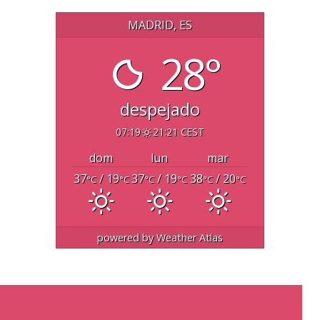
MADRID, ES
28°
despejado
07:19
21:21 CEST
dom
lun
mar
37
/ 19
37
/ 19
38
/ 20
°C
°C
°C
°C
°C
°C
powered by
Weather Atlas