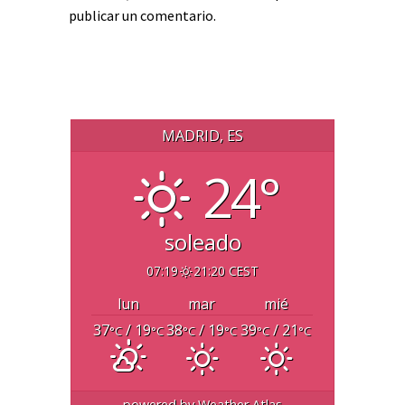
publicar un comentario.
MADRID, ES
24°
soleado
07:19
21:20 CEST
lun
mar
mié
37
/ 19
38
/ 19
39
/ 21
°C
°C
°C
°C
°C
°C
powered by
Weather Atlas