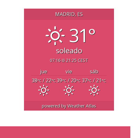
MADRID, ES
31°
soleado
07:16
21:25 CEST
jue
vie
sáb
38
/ 22
39
/ 20
37
/ 21
°C
°C
°C
°C
°C
°C
powered by
Weather Atlas