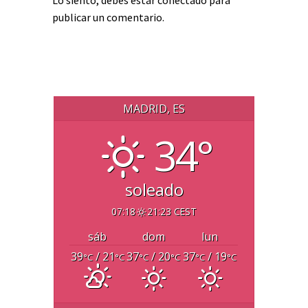
Lo siento, debes estar
conectado
para
publicar un comentario.
MADRID, ES
34°
soleado
07:18
21:23 CEST
sáb
dom
lun
39
/ 21
37
/ 20
37
/ 19
°C
°C
°C
°C
°C
°C