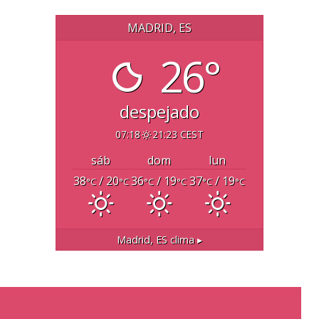
MADRID, ES
26°
despejado
07:18
21:23 CEST
sáb
dom
lun
38
/ 20
36
/ 19
37
/ 19
°C
°C
°C
°C
°C
°C
Madrid, ES
clima ▸