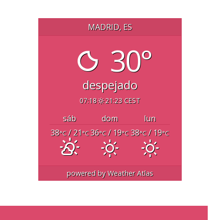
MADRID, ES
30°
despejado
07:18
21:23 CEST
sáb
dom
lun
38
/ 21
36
/ 19
38
/ 19
°C
°C
°C
°C
°C
°C
powered by
Weather Atlas