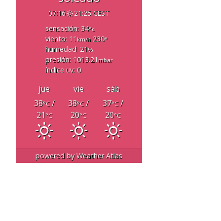
07:16
21:25 CEST
sensación: 34
°c
viento: 11
230
km/h
°
humedad: 21
%
presión: 1013.21
mbar
índice uv: 0
jue
vie
sáb
38
/
38
/
37
/
°C
°C
°C
21
20
20
°C
°C
°C
powered by
Weather Atlas