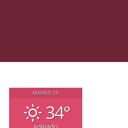
MADRID, ES
34°
soleado