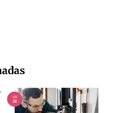
nadas
JUL
28