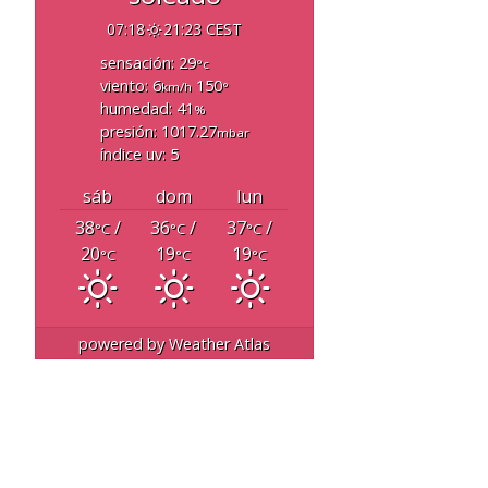
07:18
21:23 CEST
sensación: 29
°c
viento: 6
150
km/h
°
humedad: 41
%
presión: 1017.27
mbar
índice uv: 5
sáb
dom
lun
38
/
36
/
37
/
°C
°C
°C
20
19
19
°C
°C
°C
powered by
Weather Atlas