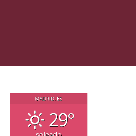
MADRID, ES
29°
soleado