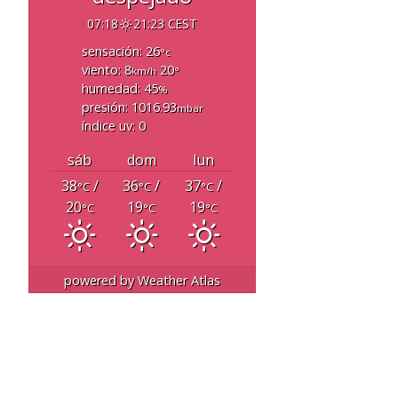
07:18
21:23 CEST
sensación: 26
°c
viento: 8
20
km/h
°
humedad: 45
%
presión: 1016.93
mbar
índice uv: 0
sáb
dom
lun
38
/
36
/
37
/
°C
°C
°C
20
19
19
°C
°C
°C
powered by
Weather Atlas