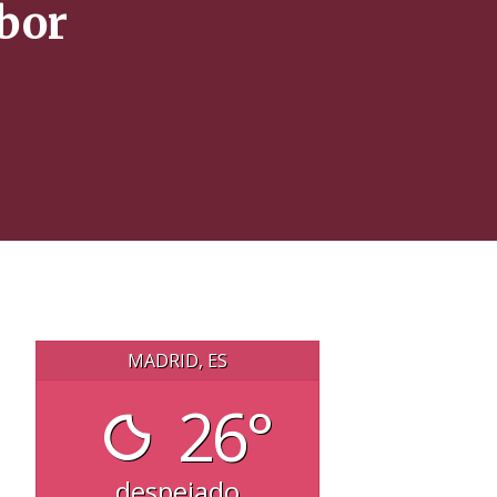
abor
MADRID, ES
26°
despejado