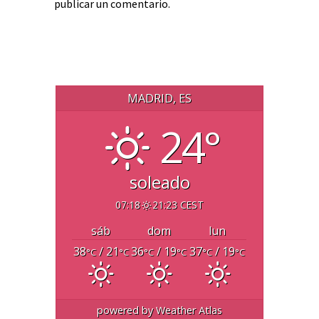
publicar un comentario.
MADRID, ES
24°
soleado
07:18
21:23 CEST
sáb
dom
lun
38
/ 21
36
/ 19
37
/ 19
°C
°C
°C
°C
°C
°C
powered by
Weather Atlas