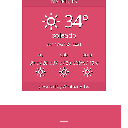
MADRID, ES
34°
soleado
07:17
21:24 CEST
vie
sáb
dom
39
/ 20
37
/ 20
36
/ 19
°C
°C
°C
°C
°C
°C
powered by
Weather Atlas