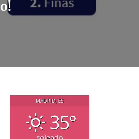
o!
MADRID, ES
35°
soleado