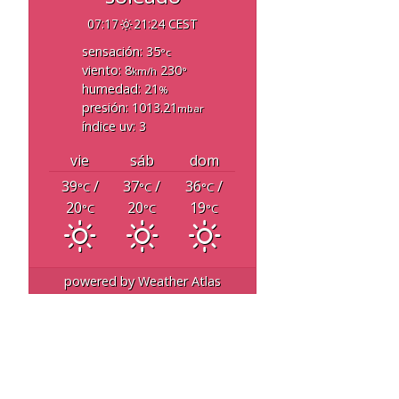
07:17
21:24 CEST
sensación: 35
°c
viento: 8
230
km/h
°
humedad: 21
%
presión: 1013.21
mbar
índice uv: 3
vie
sáb
dom
39
/
37
/
36
/
°C
°C
°C
20
20
19
°C
°C
°C
powered by
Weather Atlas