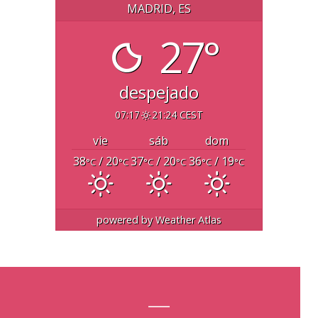
MADRID, ES
27°
despejado
07:17
21:24 CEST
vie
sáb
dom
38
/ 20
37
/ 20
36
/ 19
°C
°C
°C
°C
°C
°C
powered by
Weather Atlas