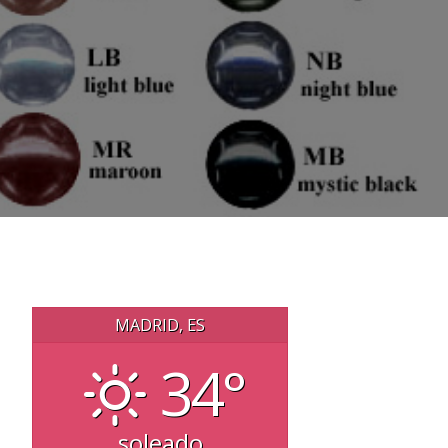
MADRID, ES
34°
soleado