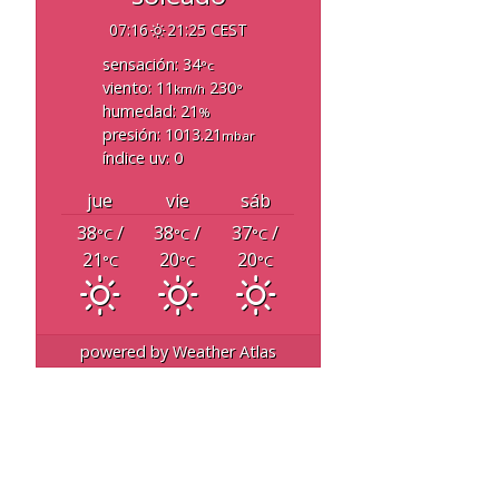
07:16
21:25 CEST
sensación: 34
°c
viento: 11
230
km/h
°
humedad: 21
%
presión: 1013.21
mbar
índice uv: 0
jue
vie
sáb
38
/
38
/
37
/
°C
°C
°C
21
20
20
°C
°C
°C
powered by
Weather Atlas