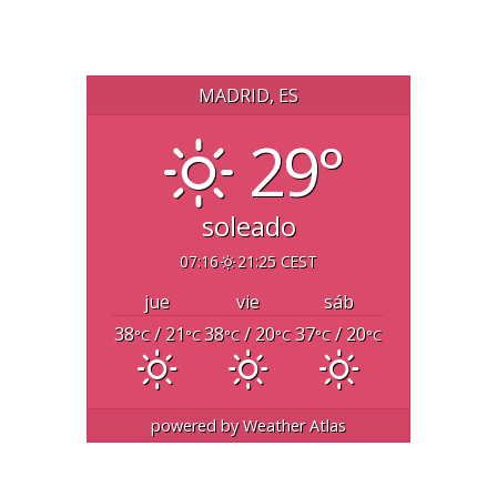
MADRID, ES
29°
soleado
07:16
21:25 CEST
jue
vie
sáb
38
/ 21
38
/ 20
37
/ 20
°C
°C
°C
°C
°C
°C
powered by
Weather Atlas