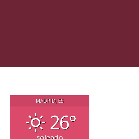
MADRID, ES
26°
soleado