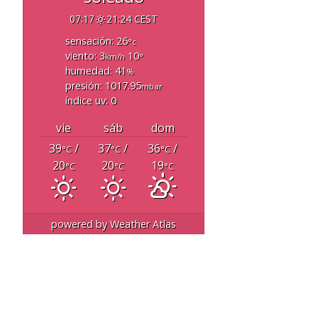
07:17
21:24 CEST
sensación: 26
°c
viento: 3
10
km/h
°
humedad: 41
%
presión: 1017.95
mbar
índice uv: 0
vie
sáb
dom
39
/
37
/
36
/
°C
°C
°C
20
20
19
°C
°C
°C
powered by
Weather Atlas