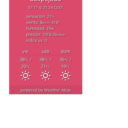
07:17
21:24 CEST
sensación: 27
°c
viento: 8
310
km/h
°
humedad: 35
%
presión: 1016.26
mbar
índice uv: 0
vie
sáb
dom
38
/
38
/
36
/
°C
°C
°C
20
21
19
°C
°C
°C
powered by
Weather Atlas