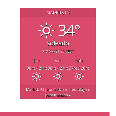
MADRID, ES
34°
soleado
07:16
21:25 CEST
jue
vie
sáb
38
/ 21
38
/ 20
37
/ 20
°C
°C
°C
°C
°C
°C
Madrid, ES
pronóstico meteorológico
para mañana ▸