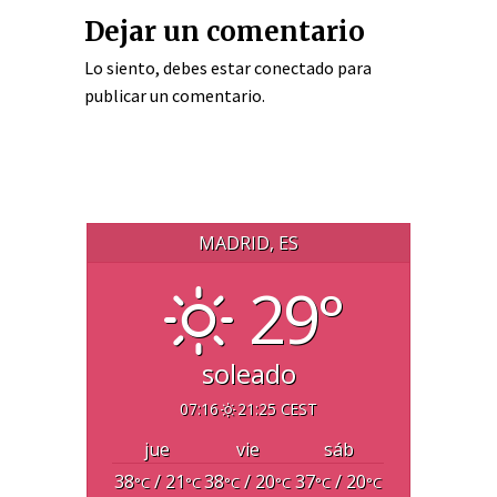
Dejar un comentario
Lo siento, debes estar
conectado
para
publicar un comentario.
MADRID, ES
29°
soleado
07:16
21:25 CEST
jue
vie
sáb
38
/ 21
38
/ 20
37
/ 20
°C
°C
°C
°C
°C
°C