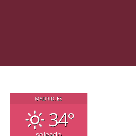
MADRID, ES
34°
soleado