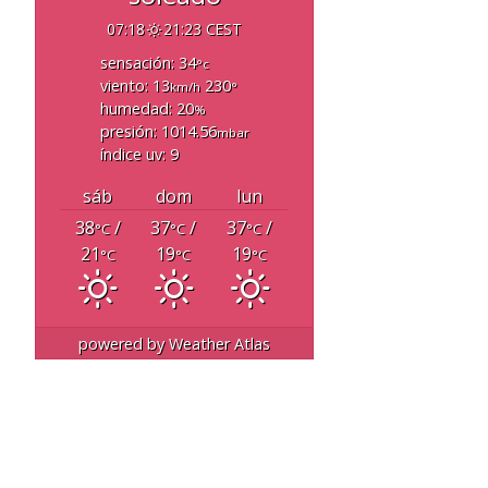
07:18
21:23 CEST
sensación: 34
°c
viento: 13
230
km/h
°
humedad: 20
%
presión: 1014.56
mbar
índice uv: 9
sáb
dom
lun
38
/
37
/
37
/
°C
°C
°C
21
19
19
°C
°C
°C
powered by
Weather Atlas