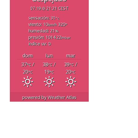
07:19
21:21 CEST
sensación: 31
°c
viento: 10
320
km/h
°
humedad: 21
%
presión: 1014.22
mbar
índice uv: 0
dom
lun
mar
37
/
38
/
39
/
°C
°C
°C
20
19
20
°C
°C
°C
powered by
Weather Atlas