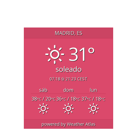
MADRID, ES
31°
soleado
07:18
21:23 CEST
sáb
dom
lun
38
/ 20
36
/ 18
37
/ 18
°C
°C
°C
°C
°C
°C
powered by
Weather Atlas