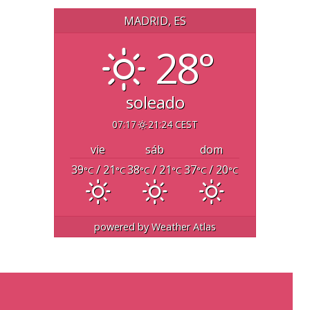
MADRID, ES
28°
soleado
07:17
21:24 CEST
vie
sáb
dom
39
/ 21
38
/ 21
37
/ 20
°C
°C
°C
°C
°C
°C
powered by
Weather Atlas