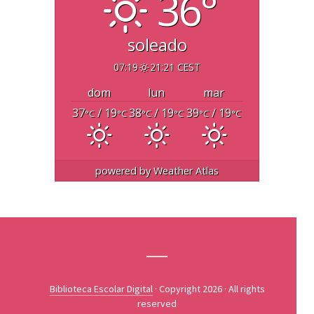
36°
soleado
07:19
21:21 CEST
dom
lun
mar
37
/ 19
38
/ 19
39
/ 19
°C
°C
°C
°C
°C
°C
powered by
Weather Atlas
Biblioteca Escolar Digital
· Copyright 2026 · All rights
reserved