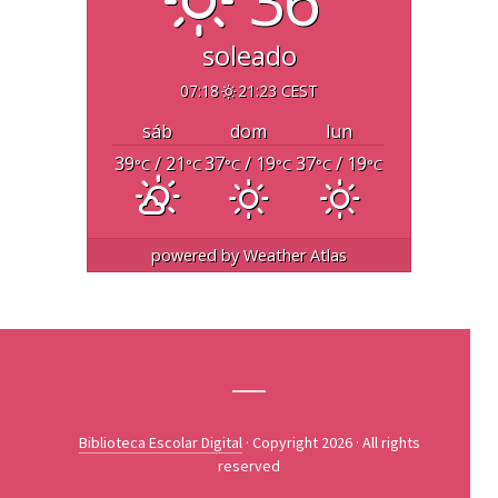
soleado
07:18
21:23 CEST
sáb
dom
lun
39
/ 21
37
/ 19
37
/ 19
°C
°C
°C
°C
°C
°C
powered by
Weather Atlas
Biblioteca Escolar Digital
· Copyright 2026 · All rights
reserved