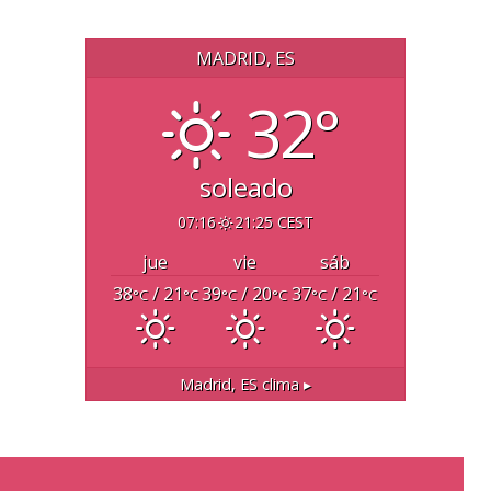
MADRID, ES
32°
soleado
07:16
21:25 CEST
jue
vie
sáb
38
/ 21
39
/ 20
37
/ 21
°C
°C
°C
°C
°C
°C
Madrid, ES
clima ▸