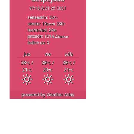
07:16
21:25 CEST
sensación: 32
°c
viento: 13
230
km/h
°
humedad: 24
%
presión: 1014.22
mbar
índice uv: 0
jue
vie
sáb
38
/
38
/
38
/
°C
°C
°C
21
20
21
°C
°C
°C
powered by
Weather Atlas