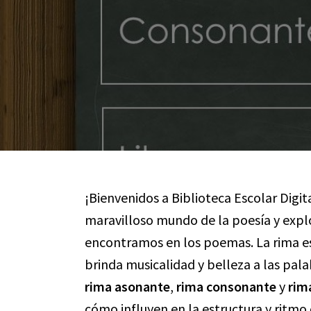
¡Bienvenidos a Biblioteca Escolar Digit
maravilloso mundo de la poesía y explo
encontramos en los poemas. La rima es
brinda musicalidad y belleza a las pala
rima asonante
,
rima consonante
y
rima
cómo influyen en la estructura y ritmo